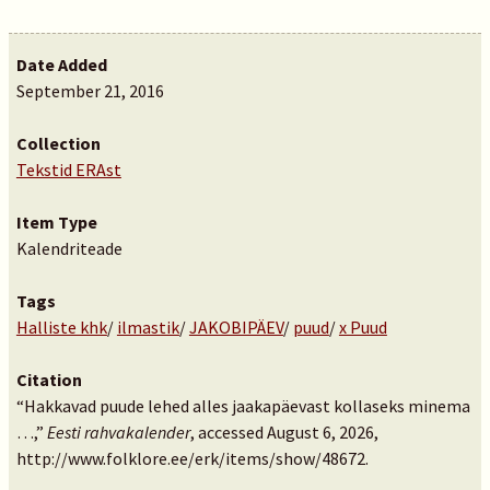
Date Added
September 21, 2016
Collection
Tekstid ERAst
Item Type
Kalendriteade
Tags
Halliste khk
/
ilmastik
/
JAKOBIPÄEV
/
puud
/
x Puud
Citation
“Hakkavad puude lehed alles jaakapäevast kollaseks minema
…,”
Eesti rahvakalender
, accessed August 6, 2026,
http://www.folklore.ee/erk/items/show/48672
.