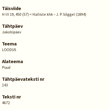
Täisviide
H III 19, 450 (57) < Halliste khk – J. P. Sõggel (1894)
Tähtpäev
Jakobipäev
Teema
LOODUS
Alateema
Puud
Tähtpäevateksti nr
143
Teksti nr
4672