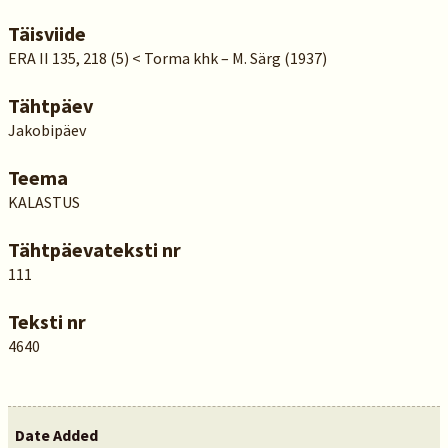
Täisviide
ERA II 135, 218 (5) < Torma khk – M. Särg (1937)
Tähtpäev
Jakobipäev
Teema
KALASTUS
Tähtpäevateksti nr
111
Teksti nr
4640
Date Added