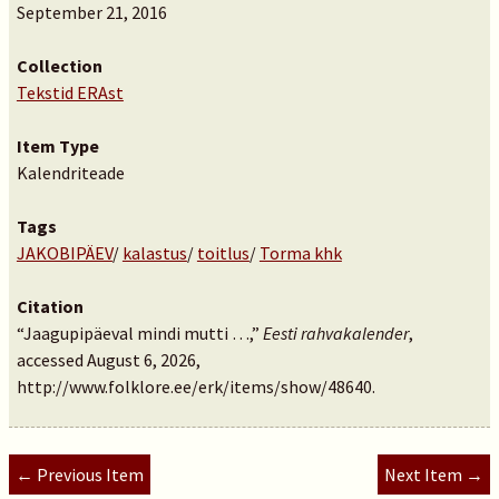
September 21, 2016
Collection
Tekstid ERAst
Item Type
Kalendriteade
Tags
JAKOBIPÄEV
/
kalastus
/
toitlus
/
Torma khk
Citation
“Jaagupipäeval mindi mutti …,”
Eesti rahvakalender
,
accessed August 6, 2026,
http://www.folklore.ee/erk/items/show/48640
.
← Previous Item
Next Item →