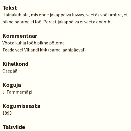
Tekst
Hainakuhjale, mis enne jakappäiva luvvas, veetäs vöö ümbre, et
pikne palama ei löö. Peräst jakappäiva ei veeta enämb.
Kommentaar
Vööta kuhja lööb pikne põlema.
Teade veel Viljandi khk (sama jaanipäeval).
Kihelkond
Otepää
Koguja
J. Tammemägi
Kogumisaasta
1893
Täisviide