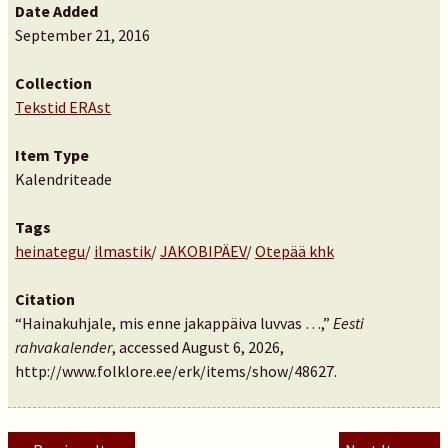
Date Added
September 21, 2016
Collection
Tekstid ERAst
Item Type
Kalendriteade
Tags
heinategu
/
ilmastik
/
JAKOBIPÄEV
/
Otepää khk
Citation
“Hainakuhjale, mis enne jakappäiva luvvas …,”
Eesti
rahvakalender
, accessed August 6, 2026,
http://www.folklore.ee/erk/items/show/48627
.