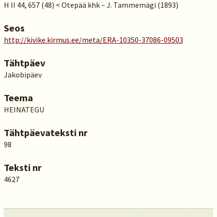
H II 44, 657 (48) < Otepää khk – J. Tammemägi (1893)
Seos
http://kivike.kirmus.ee/meta/ERA-10350-37086-09503
Tähtpäev
Jakobipäev
Teema
HEINATEGU
Tähtpäevateksti nr
98
Teksti nr
4627