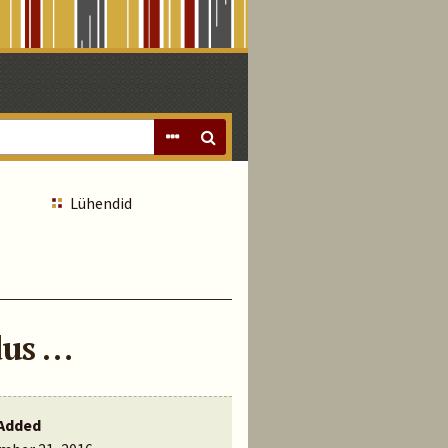
Lühendid
dus …
Added