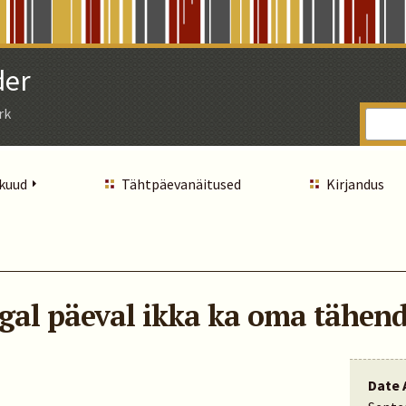
der
rk
 kuud
Tähtpäevanäitused
Kirjandus
 igal päeval ikka ka oma tähen
Date 