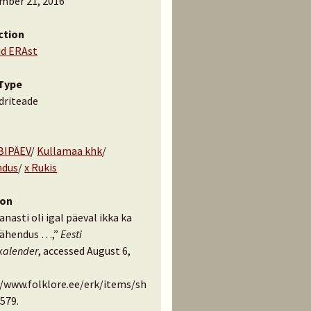
mber 21, 2016
ction
id ERAst
Type
driteade
BIPÄEV
/
Kullamaa khk
/
ndus
/
x Rukis
ion
anasti oli igal päeval ikka ka
ähendus …,”
Eesti
kalender
, accessed August 6,
//www.folklore.ee/erk/items/sh
579
.