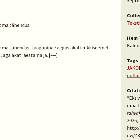
Septe
Colle
Tekst
ka oma tähendus …
Item 
Kalen
ka oma tähendus. Jaagupipäe aegas akati rukkiseemet
 aga akati äestama ja. [---]
Tags
JAKO
põllu
Citat
“Eks v
oma t
rahva
2026,
http:
ow/48