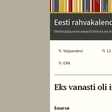
Skip
to
Main
Eesti rahvakalen
Content
Veebiväljaanne www.folklore.ee/e
Väljaandest
12
ERA
Eks vanasti oli
Source