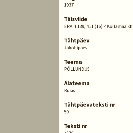
1937
Täisviide
ERA II 139, 411 (16) < Kullamaa kh
Tähtpäev
Jakobipäev
Teema
PÕLLUNDUS
Alateema
Rukis
Tähtpäevateksti nr
50
Teksti nr