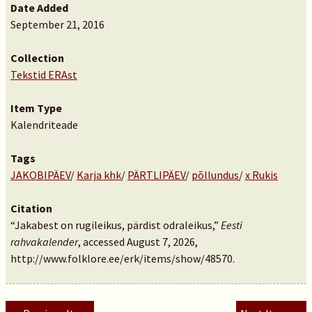
Date Added
September 21, 2016
Collection
Tekstid ERAst
Item Type
Kalendriteade
Tags
JAKOBIPÄEV
/
Karja khk
/
PÄRTLIPÄEV
/
põllundus
/
x Rukis
Citation
“Jakabest on rugileikus, pärdist odraleikus,”
Eesti
rahvakalender
, accessed August 7, 2026,
http://www.folklore.ee/erk/items/show/48570
.