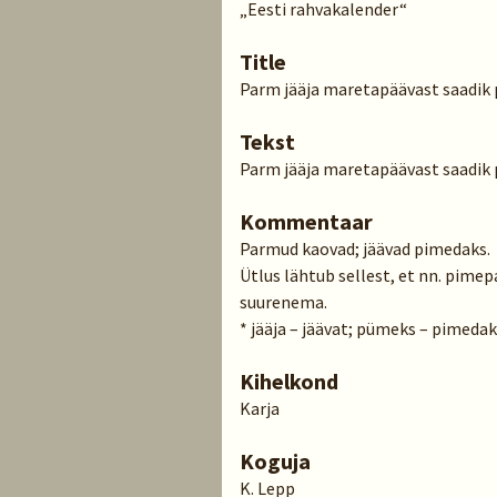
„Eesti rahvakalender“
Title
Parm jääja maretapäävast saadik
Tekst
Parm jääja maretapäävast saadik
Kommentaar
Parmud kaovad; jäävad pimedaks.
Ütlus lähtub sellest, et nn. pim
suurenema.
* jääja – jäävat; pümeks – pimeda
Kihelkond
Karja
Koguja
K. Lepp