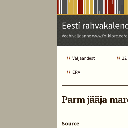
Skip
to
Main
Eesti rahvakalen
Content
Veebiväljaanne www.folklore.ee/e
Väljaandest
12
ERA
Parm jääja mar
Source