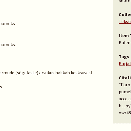
Septe
Colle
Tekst
 pümeks
Item 
Kalen
 pümeks.
Tags
Karja
eparmude (sõgelaste) arvukus hakkab kesksuvest
Citat
“Parm
ks
pümek
access
http:
ow/48