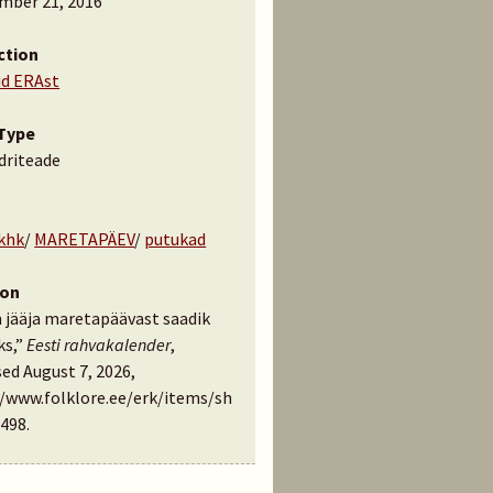
mber 21, 2016
ction
id ERAst
Type
driteade
 khk
/
MARETAPÄEV
/
putukad
ion
 jääja maretapäävast saadik
s,”
Eesti rahvakalender
,
ed August 7, 2026,
//www.folklore.ee/erk/items/sh
498
.