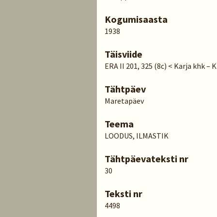
Kogumisaasta
1938
Täisviide
ERA II 201, 325 (8c) < Karja khk – 
Tähtpäev
Maretapäev
Teema
LOODUS, ILMASTIK
Tähtpäevateksti nr
30
Teksti nr
4498