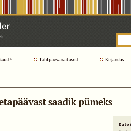
der
rk
 kuud
Tähtpäevanäitused
Kirjandus
etapäävast saadik pümeks
Date 