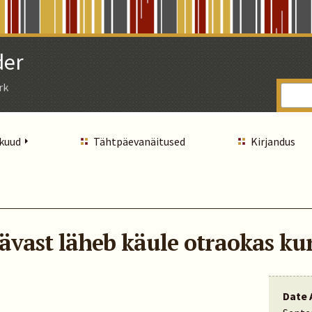
der
rk
 kuud
Tähtpäevanäitused
Kirjandus
vast läheb käule otraokas ku
Date 