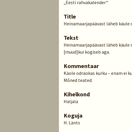
„Eesti rahvakalender“
Title
Heinamaarjapäävast läheb käule 
Tekst
Heinamaarjapäävast läheb käule ot
[muud]kui kogiseb aga.
Kommentaar
Käole odraokas kurku – enam ei ku
Mõned teated.
Kihelkond
Haljala
Koguja
H. Länts