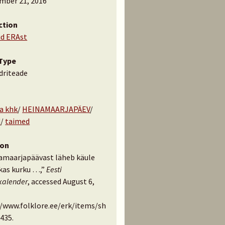
mber 21, 2016
ction
id ERAst
Type
driteade
la khk
/
HEINAMAARJAPÄEV
/
d
/
taimed
ion
amaarjapäävast läheb käule
kas kurku …,”
Eesti
kalender
, accessed August 6,
//www.folklore.ee/erk/items/sh
435
.