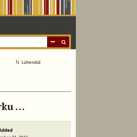
Lühendid
rku …
Added