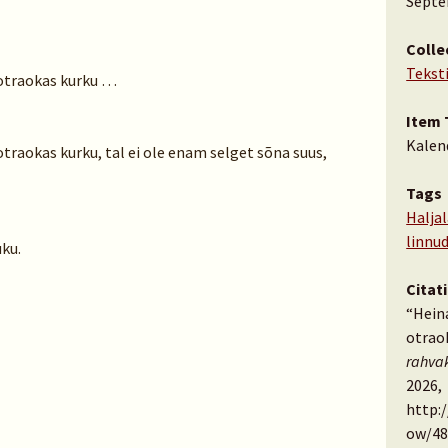
Septe
Colle
Tekst
otraokas kurku …
Item 
Kalen
raokas kurku, tal ei ole enam selget sõna suus,
Tags
Halja
linnu
ku.
Citat
“Hein
otrao
rahva
2026,
http:
ow/48