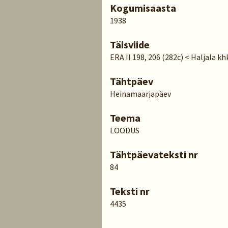
Kogumisaasta
1938
Täisviide
ERA II 198, 206 (282c) < Haljala kh
Tähtpäev
Heinamaarjapäev
Teema
LOODUS
Tähtpäevateksti nr
84
Teksti nr
4435