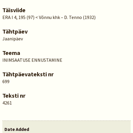
Täisviide
ERA I 4, 195 (97) < Võnnu khk – D. Tenno (1932)
Tähtpäev
Jaanipäev
Teema
INIMSAATUSE ENNUSTAMINE
Tähtpäevateksti nr
699
Teksti nr
4261
Date Added