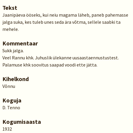
Tekst
Jaanipäeva ööseks, kui neiu magama läheb, paneb pahemasse
jalga suka, kes tuleb unes seda ära võtma, sellele saabki ta
mehele.
Kommentaar
Sukk jalga.
Veel Rannu khk. Juhuslik ülekanne uusaastaennustustest.
Palamuse khk soovitus saapad voodi ette jätta.
Kihelkond
Võnnu
Koguja
D. Tenno
Kogumisaasta
1932