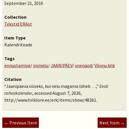
September 21, 2016
Collection
Tekstid ERAst
Item Type
Kalendriteade
Tags
ennustamine
/
inimelu
/
JAANIPÄEV
/
unenäod
/
Võnnu khk
Citation
“Jaanipäeva ööseks, kui neiu magama läheb …,”
Eesti
rahvakalender
, accessed August 7, 2026,
http://www.folklore.ee/erk/items/show/48261
.
← Previous Item
Next Item →