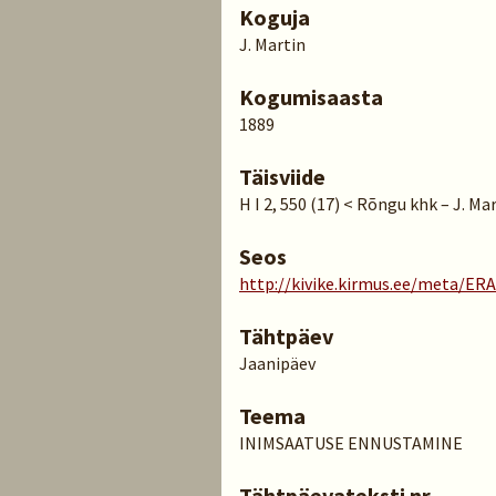
Koguja
J. Martin
Kogumisaasta
1889
Täisviide
H I 2, 550 (17) < Rõngu khk – J. Ma
Seos
http://kivike.kirmus.ee/meta/ER
Tähtpäev
Jaanipäev
Teema
INIMSAATUSE ENNUSTAMINE
Tähtpäevateksti nr