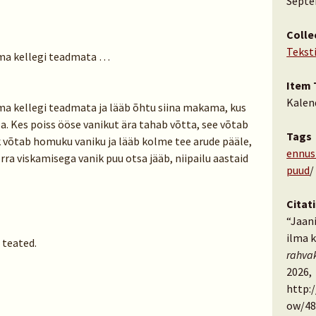
Septe
Colle
Tekst
ilma kellegi teadmata …
Item 
Kalen
lma kellegi teadmata ja lääb õhtu siina makama, kus
lla. Kes poiss ööse vanikut ära tahab võtta, see võtab
Tags
ik võtab homuku vaniku ja lääb kolme tee arude pääle,
ennus
ra viskamisega vanik puu otsa jääb, niipailu aastaid
puud
Citat
“Jaani
ilma 
 teated.
rahva
2026,
http:
ow/48