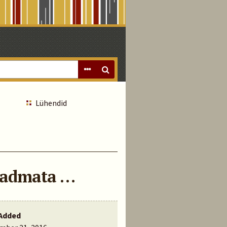
Lühendid
teadmata …
Added