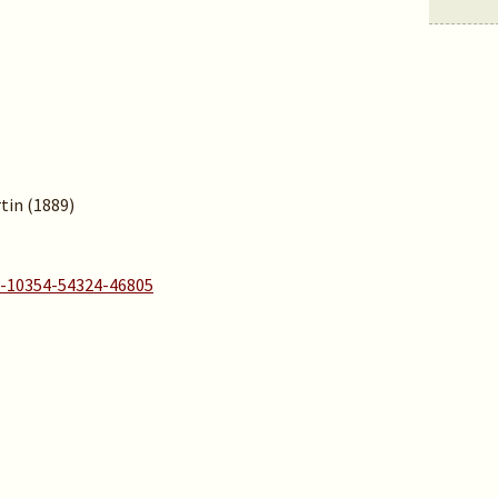
rtin (1889)
A-10354-54324-46805