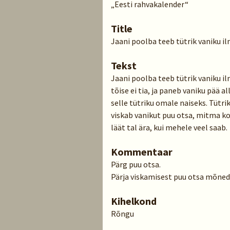
„Eesti rahvakalender“
Title
Jaani poolba teeb tütrik vaniku 
Tekst
Jaani poolba teeb tütrik vaniku i
tõise ei tia, ja paneb vaniku pää a
selle tütriku omale naiseks. Tütr
viskab vanikut puu otsa, mitma kor
läät tal ära, kui mehele veel saab.
Kommentaar
Pärg puu otsa.
Pärja viskamisest puu otsa mõned
Kihelkond
Rõngu