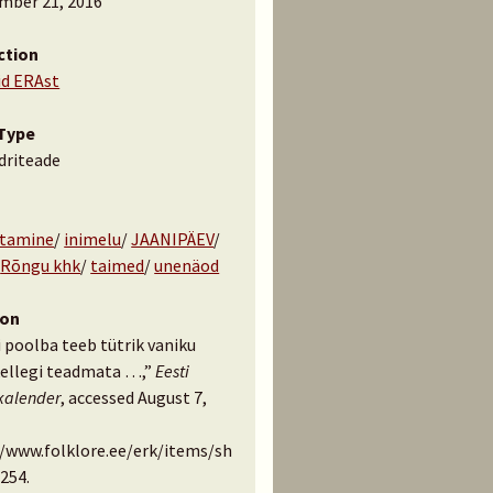
mber 21, 2016
ction
id ERAst
Type
driteade
tamine
/
inimelu
/
JAANIPÄEV
/
/
Rõngu khk
/
taimed
/
unenäod
ion
 poolba teeb tütrik vaniku
kellegi teadmata …,”
Eesti
kalender
, accessed August 7,
//www.folklore.ee/erk/items/sh
254
.