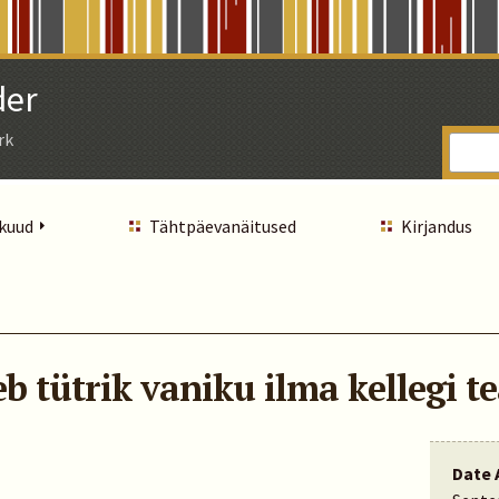
der
rk
 kuud
Tähtpäevanäitused
Kirjandus
eb tütrik vaniku ilma kellegi 
Date 