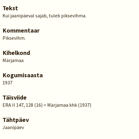
Tekst
Kui jaanipäeval sajab, tuleb piksevihma.
Kommentaar
Piksevihm.
Kihelkond
Märjamaa
Kogumisaasta
1937
Täisviide
ERA II 147, 128 (16) < Märjamaa khk (1937)
Tähtpäev
Jaanipäev