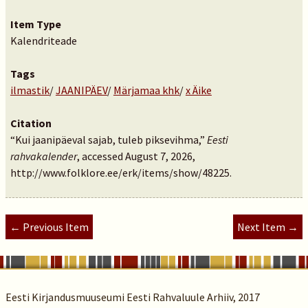
Item Type
Kalendriteade
Tags
ilmastik
/
JAANIPÄEV
/
Märjamaa khk
/
x Äike
Citation
“Kui jaanipäeval sajab, tuleb piksevihma,”
Eesti
rahvakalender
, accessed August 7, 2026,
http://www.folklore.ee/erk/items/show/48225
.
← Previous Item
Next Item →
Eesti Kirjandusmuuseumi Eesti Rahvaluule Arhiiv, 2017