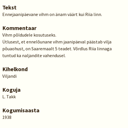
Tekst
Ennejaanipäevane vihm on änam väärt kui Riia linn.
Kommentaar
Vihm põldudele kosutuseks.
Ütlusest, et ennelõunane vihm jaanipäeval päästab vilja
põuaohust, on Saaremaalt 5 teadet. Võrdlus Riia linnaga
tuntud ka naljandite vahendusel.
Kihelkond
Viljandi
Koguja
L. Takk
Kogumisaasta
1938