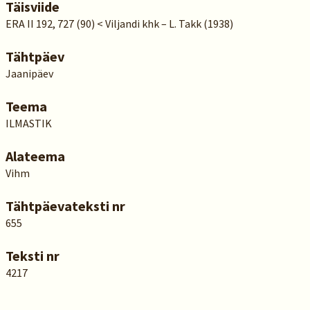
Täisviide
ERA II 192, 727 (90) < Viljandi khk – L. Takk (1938)
Tähtpäev
Jaanipäev
Teema
ILMASTIK
Alateema
Vihm
Tähtpäevateksti nr
655
Teksti nr
4217