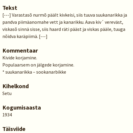
Tekst
[---] Varastasõ nurmõ päält kivkeisi, siis tuuva suukanarikka ja
pandva piimäanomahe vett ja kanarikku. Aava kiv´ vereväst,
viskasõ sinnä sisse, siis haard räti pääst ja viskas pääle, tuuga
nõidva karäpiimä. [---]
Kommentaar
Kivide korjamine.
Populaarsem on jälgede korjamine.
* suukanarikka – sookanarbikke
Kihelkond
Setu
Kogumisaasta
1934
Täisviide