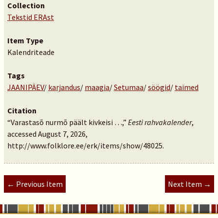
Collection
Tekstid ERAst
Item Type
Kalendriteade
Tags
JAANIPÄEV
/
karjandus
/
maagia
/
Setumaa
/
söögid
/
taimed
Citation
“Varastasõ nurmõ päält kivkeisi …,”
Eesti rahvakalender
,
accessed August 7, 2026,
http://www.folklore.ee/erk/items/show/48025
.
← Previous Item
Next Item →