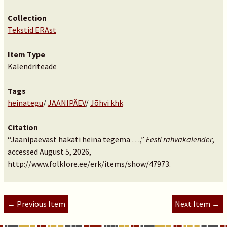
Collection
Tekstid ERAst
Item Type
Kalendriteade
Tags
heinategu
/
JAANIPÄEV
/
Jõhvi khk
Citation
“Jaanipäevast hakati heina tegema …,”
Eesti rahvakalender
,
accessed August 5, 2026,
http://www.folklore.ee/erk/items/show/47973
.
← Previous Item
Next Item →