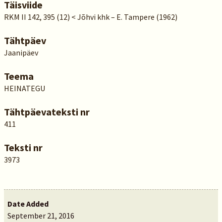
Täisviide
RKM II 142, 395 (12) < Jõhvi khk – E. Tampere (1962)
Tähtpäev
Jaanipäev
Teema
HEINATEGU
Tähtpäevateksti nr
411
Teksti nr
3973
Date Added
September 21, 2016