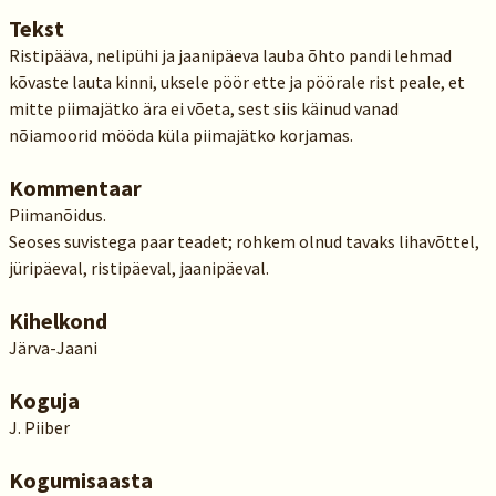
Tekst
Ristipääva, nelipühi ja jaanipäeva lauba õhto pandi lehmad
kõvaste lauta kinni, uksele pöör ette ja pöörale rist peale, et
mitte piimajätko ära ei võeta, sest siis käinud vanad
nõiamoorid mööda küla piimajätko korjamas.
Kommentaar
Piimanõidus.
Seoses suvistega paar teadet; rohkem olnud tavaks lihavõttel,
jüripäeval, ristipäeval, jaanipäeval.
Kihelkond
Järva-Jaani
Koguja
J. Piiber
Kogumisaasta