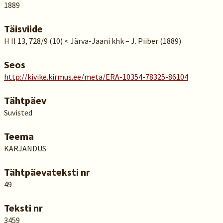
1889
Täisviide
H II 13, 728/9 (10) < Järva-Jaani khk – J. Piiber (1889)
Seos
http://kivike.kirmus.ee/meta/ERA-10354-78325-86104
Tähtpäev
Suvisted
Teema
KARJANDUS
Tähtpäevateksti nr
49
Teksti nr
3459