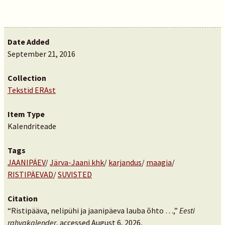
Date Added
September 21, 2016
Collection
Tekstid ERAst
Item Type
Kalendriteade
Tags
JAANIPÄEV
/
Järva-Jaani khk
/
karjandus
/
maagia
/
RISTIPÄEVAD
/
SUVISTED
Citation
“Ristipääva, nelipühi ja jaanipäeva lauba õhto …,”
Eesti
rahvakalender
, accessed August 6, 2026,