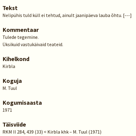
Tekst
Nelipühis tuld küll ei tehtud, ainult jaanipäeva lauba õhtu. [---]
Kommentaar
Tulede tegemine.
Üksikuid vastukäivaid teateid.
Kihelkond
Kirbla
Koguja
M. Tuul
Kogumisaasta
1971
Täisviide
RKM II 284, 439 (33) < Kirbla khk – M. Tuul (1971)