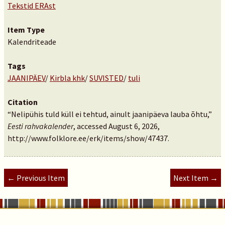
Tekstid ERAst
Item Type
Kalendriteade
Tags
JAANIPÄEV
/
Kirbla khk
/
SUVISTED
/
tuli
Citation
“Nelipühis tuld küll ei tehtud, ainult jaanipäeva lauba õhtu,”
Eesti rahvakalender
, accessed August 6, 2026,
http://www.folklore.ee/erk/items/show/47437
.
← Previous Item
Next Item →