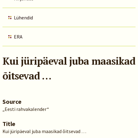
Lühendid
ERA
Kui jüripäeval juba maasikad
õitsevad …
Source
„Eesti rahvakalender“
Title
Kui jüripäeval juba maasikad õitsevad …