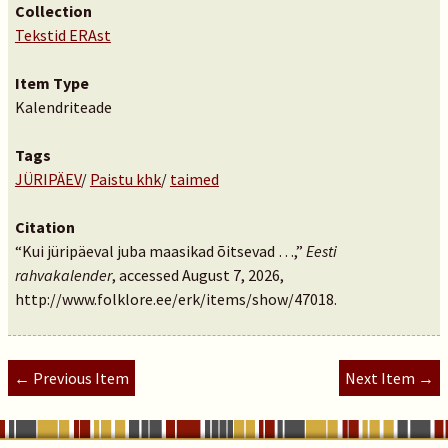
Collection
Tekstid ERAst
Item Type
Kalendriteade
Tags
JÜRIPÄEV
/
Paistu khk
/
taimed
Citation
“Kui jüripäeval juba maasikad õitsevad …,”
Eesti
rahvakalender
, accessed August 7, 2026,
http://www.folklore.ee/erk/items/show/47018
.
← Previous Item
Next Item →