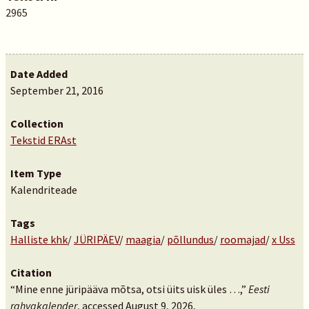
2965
Date Added
September 21, 2016
Collection
Tekstid ERAst
Item Type
Kalendriteade
Tags
Halliste khk
/
JÜRIPÄEV
/
maagia
/
põllundus
/
roomajad
/
x Uss
Citation
“Mine enne jüripääva mõtsa, otsi üits uisk üles …,”
Eesti
rahvakalender
, accessed August 9, 2026,