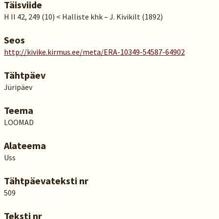
Täisviide
H II 42, 249 (10) < Halliste khk – J. Kivikilt (1892)
Seos
http://kivike.kirmus.ee/meta/ERA-10349-54587-64902
Tähtpäev
Jüripäev
Teema
LOOMAD
Alateema
Uss
Tähtpäevateksti nr
509
Teksti nr