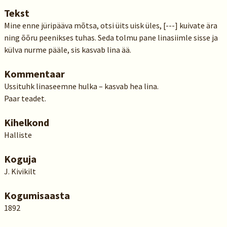
Tekst
Mine enne jüripääva mõtsa, otsi üits uisk üles, [---] kuivate ära
ning õõru peenikses tuhas. Seda tolmu pane linasiimle sisse ja
külva nurme pääle, sis kasvab lina ää.
Kommentaar
Ussituhk linaseemne hulka – kasvab hea lina.
Paar teadet.
Kihelkond
Halliste
Koguja
J. Kivikilt
Kogumisaasta
1892