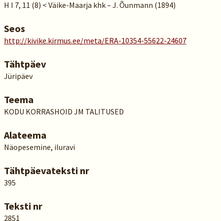
H I 7, 11 (8) < Väike-Maarja khk – J. Õunmann (1894)
Seos
http://kivike.kirmus.ee/meta/ERA-10354-55622-24607
Tähtpäev
Jüripäev
Teema
KODU KORRASHOID JM TALITUSED
Alateema
Näopesemine, iluravi
Tähtpäevateksti nr
395
Teksti nr
2851