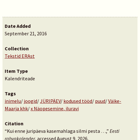
Date Added
September 21, 2016
Collection
Tekstid ERAst
Item Type
Kalendriteade
Tags
inimelu
/
joogid
/
JÜRIPÄEV
/
kodused tööd
/
puud
/
Väike-
Maarja khk
/
x Näopesemine, iluravi
Citation
“Kui enne juripäeva kasemahlaga silmi pesta …,”
Eesti
rahvakalender
, accessed August 9, 2026,