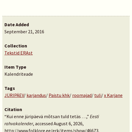
Date Added
September 21, 2016
Collection
Tekstid ERAst
Item Type
Kalendriteade
Tags
JÜRIPÄEV
/
karjandus
/
Paistu khk
/
roomajad
/
tuli
/
x Karjane
Citation
“Kui enne jüripäevä mõtsan tuld tetäs …,”
Eesti
rahvakalender
, accessed August 6, 2026,
http://www.folklore.ee/erk/items/show/46673
.