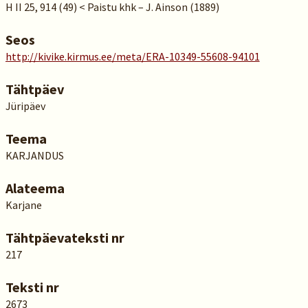
H II 25, 914 (49) < Paistu khk – J. Ainson (1889)
Seos
http://kivike.kirmus.ee/meta/ERA-10349-55608-94101
Tähtpäev
Jüripäev
Teema
KARJANDUS
Alateema
Karjane
Tähtpäevateksti nr
217
Teksti nr
2673