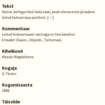
Tekst
Västar, kellega hästi kala saab, peab olema enne jüripäeva
leitud hobuseraua pooltest. [---]
Kommentaar
Leitud hobuserauast västraga on hea kalaõnn.
6 teadet (Saare-, Viljandi-, Tartumaa).
Kihelkond
Maarja-Magdaleena
Koguja
G. Tenter
Kogumisaasta
1888
Täisviide