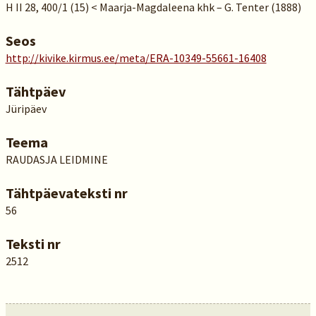
H II 28, 400/1 (15) < Maarja-Magdaleena khk – G. Tenter (1888)
Seos
http://kivike.kirmus.ee/meta/ERA-10349-55661-16408
Tähtpäev
Jüripäev
Teema
RAUDASJA LEIDMINE
Tähtpäevateksti nr
56
Teksti nr
2512