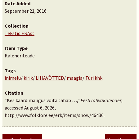
Date Added
September 21, 2016
Collection
Tekstid ERAst
Item Type
Kalendriteade
Tags
inimelu
/
kirik
/
LIHAVÕTTED
/
maagia
/
Türi khk
Citation
“Kes kaardimängus võita tahab …,”
Eesti rahvakalender
,
accessed August 6, 2026,
http://www.folklore.ee/erk/items/show/46436
.