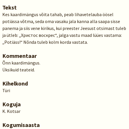
Tekst
Kes kaardimängus võita tahab, peab lihavetelauba öösel
potiässa võtma, seda oma vasaku jala kanna alla saapa sisse
panema ja siis vene kirikus, kui preester Jeesust otsimast tuleb
ja ütleb: „Христос воскрес“, jalga vastu maad lüües vastama:
„Potiäss!“ Nõnda tuleb kolm korda vastata.
Kommentaar
Õnn kaardimängus.
Üksikuid teateid.
Kihelkond
Türi
Koguja
K. Kotsar
Kogumisaasta