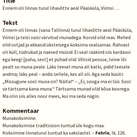
Title
Ennem oli linnas turul lihavõtte aeal Pääsküla, Viimsi …
Tekst
Ennem oli linnas (vana Tallinna) turul lihavõtte aeal Pääsküla,
Viimsi ja teisi naisi värvitud munadega. Korvid olid reas. Mehed
olid ostjad ja akkasid üksteisega koksima sealsamas. Rahvast
oli küll, tüdrukud ja naesed müisid. Ei seal rääkind siis kardavoi
ega keegi [paha, sest] et pühad olid. Võtsid peosse, teine lõi
pealt so muna peale. Läks teesel muna all katki, pidid teesele
andma; läks peal – andis sellele, kes all oli. Aga seda küsiti:
„Missugune sool muna on? Näita!“ – „Ei, sooga ma ei löö. Sool
va tärtsama kana muna.“ Tärtsama munad olid kõva koorega.
Ma olin siis alles noor mees, kui ma seda nägin.
Kommentaar
Munakoksimine.
Munakoksimise traditsioon tuntud üle kogu maa.
Koksimine linnaturul tuntud ka sakslastel. –
Fehrle
, lk. 126.