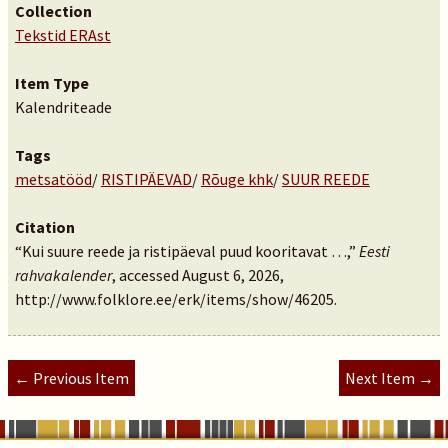
Collection
Tekstid ERAst
Item Type
Kalendriteade
Tags
metsatööd
/
RISTIPÄEVAD
/
Rõuge khk
/
SUUR REEDE
Citation
“Kui suure reede ja ristipäeval puud kooritavat …,”
Eesti
rahvakalender
, accessed August 6, 2026,
http://www.folklore.ee/erk/items/show/46205
.
← Previous Item
Next Item →