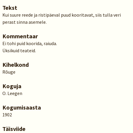
Tekst
Kui suure reede ja ristipäeval puud kooritavat, siis tulla veri
perast sinna asemele.
Kommentaar
Ei tohi puid koorida, raiuda.
Üksikuid teateid.
Kihelkond
Rõuge
Koguja
O. Leegen
Kogumisaasta
1902
Täisviide