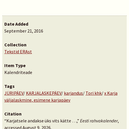
Date Added
September 21, 2016
Collection
Tekstid ERAst
Item Type
Kalendriteade
Tags
JÜRIPÄEV
/
KARJALASKEPÄEV
/
karjandus
/
Tori khk
/
x Karja
väljalaskmine, esimene karjapäev
Citation
“Karjatsele andakse üks vits kätte …,”
Eesti rahvakalender
,
accessed August 9, 2026,