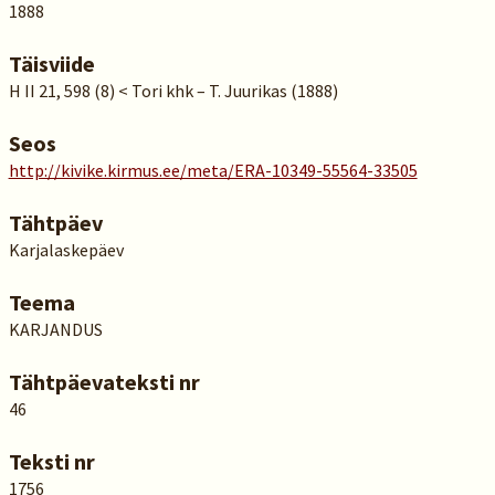
1888
Täisviide
H II 21, 598 (8) < Tori khk – T. Juurikas (1888)
Seos
http://kivike.kirmus.ee/meta/ERA-10349-55564-33505
Tähtpäev
Karjalaskepäev
Teema
KARJANDUS
Tähtpäevateksti nr
46
Teksti nr
1756