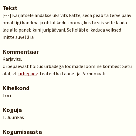
Tekst
[---] Karjatsele andakse üks vits kätte, seda peab ta terve pääv
omal ligi kandma ja õhtul kodu tooma, kus ta siis selle lauda
lae alla paneb kuni jüripäävani. Selleläbi ei kaduda veiksed
mitte suvel ära.
Kommentaar
Karjavits.
Urbepäevast hoitud urbadega loomade löömine kombest Setu
alal, vt.
urbepäev
. Teateid ka Lääne- ja Pärnumaalt.
Kihelkond
Tori
Koguja
T. Juurikas
Kogumisaasta