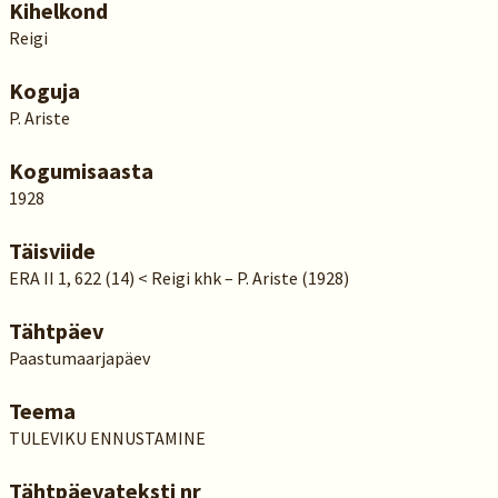
Kihelkond
Reigi
Koguja
P. Ariste
Kogumisaasta
1928
Täisviide
ERA II 1, 622 (14) < Reigi khk – P. Ariste (1928)
Tähtpäev
Paastumaarjapäev
Teema
TULEVIKU ENNUSTAMINE
Tähtpäevateksti nr