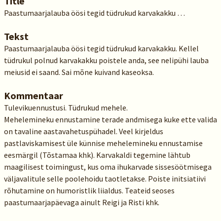
Title
Paastumaarjalauba öösi tegid tüdrukud karvakakku …
Tekst
Paastumaarjalauba öösi tegid tüdrukud karvakakku. Kellel
tüdrukul polnud karvakakku poistele anda, see nelipühi lauba
meiusid ei saand. Sai mõne kuivand kaseoksa.
Kommentaar
Tulevikuennustusi. Tüdrukud mehele.
Mehelemineku ennustamine terade andmisega kuke ette valida
on tavaline aastavahetuspühadel. Veel kirjeldus
pastlaviskamisest üle künnise mehelemineku ennustamise
eesmärgil (Tõstamaa khk). Karvakaldi tegemine lähtub
maagilisest toimingust, kus oma ihukarvade sissesöötmisega
väljavalitule selle poolehoidu taotletakse. Poiste initsiatiivi
rõhutamine on humoristlik liialdus. Teateid seoses
paastumaarjapäevaga ainult Reigi ja Risti khk.