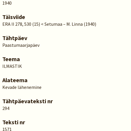
1940
Täisviide
ERA II 278, 530 (15) < Setumaa – M. Linna (1940)
Tähtpäev
Paastumaarjapäev
Teema
ILMASTIK
Alateema
Kevade lähenemine
Tähtpäevateksti nr
294
Teksti nr
1571