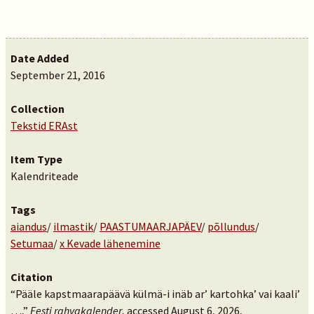
Date Added
September 21, 2016
Collection
Tekstid ERAst
Item Type
Kalendriteade
Tags
aiandus
/
ilmastik
/
PAASTUMAARJAPÄEV
/
põllundus
/
Setumaa
/
x Kevade lähenemine
Citation
“Pääle kapstmaarapäävä külmä-i inäb ar’ kartohka’ vai kaali’
…,”
Eesti rahvakalender
, accessed August 6, 2026,