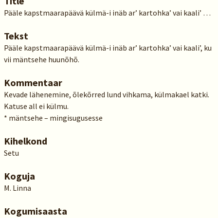
Title
Pääle kapstmaarapäävä külmä-i inäb ar’ kartohka’ vai kaali’ …
Tekst
Pääle kapstmaarapäävä külmä-i inäb ar’ kartohka’ vai kaali’, ku
vii mäntsehe huunõhõ.
Kommentaar
Kevade lähenemine, õlekõrred lund vihkama, külmakael katki.
Katuse all ei külmu.
* mäntsehe – mingisugusesse
Kihelkond
Setu
Koguja
M. Linna
Kogumisaasta