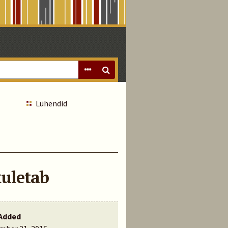
Lühendid
kuletab
Added