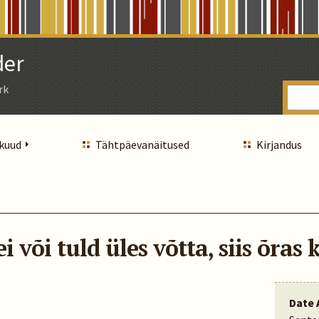
der
rk
 kuud
Tähtpäevanäitused
Kirjandus
i või tuld üles võtta, siis õras 
Date 