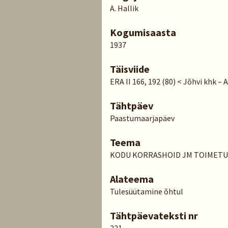
A. Hallik
Kogumisaasta
1937
Täisviide
ERA II 166, 192 (80) < Jõhvi khk – A
Tähtpäev
Paastumaarjapäev
Teema
KODU KORRASHOID JM TOIMET
Alateema
Tulesüütamine õhtul
Tähtpäevateksti nr