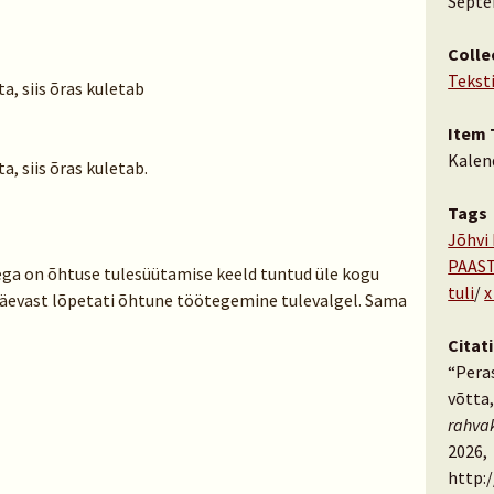
Septe
Colle
Tekst
ta, siis õras kuletab
Item 
Kalen
a, siis õras kuletab.
Tags
Jõhvi
PAAS
ga on õhtuse tulesüütamise keeld tuntud üle kogu
tuli
/
x
päevast lõpetati õhtune töötegemine tulevalgel. Sama
Citat
“Peras
võtta,
rahva
2026,
http: