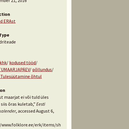
mber 21, 2016
ction
id ERAst
Type
driteade
 khk
/
kodused tööd
/
TUMAARJAPÄEV
/
põllundus
/
 Tulesüütamine õhtul
ion
t maarjat ei või tuld üles
 siis õras kuletab,”
Eesti
kalender
, accessed August 6,
//www.folklore.ee/erk/items/sh