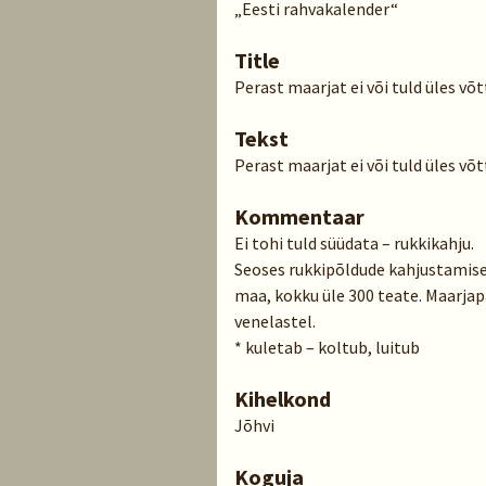
„Eesti rahvakalender“
Title
Perast maarjat ei või tuld üles võt
Tekst
Perast maarjat ei või tuld üles võtt
Kommentaar
Ei tohi tuld süüdata – rukkikahju.
Seoses rukkipõldude kahjustamise
maa, kokku üle 300 teate. Maarja
venelastel.
* kuletab – koltub, luitub
Kihelkond
Jõhvi
Koguja