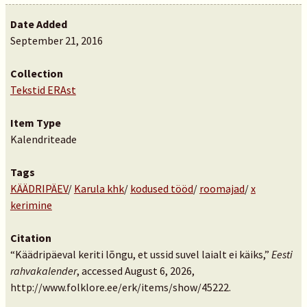
Date Added
September 21, 2016
Collection
Tekstid ERAst
Item Type
Kalendriteade
Tags
KÄÄDRIPÄEV
/
Karula khk
/
kodused tööd
/
roomajad
/
x
kerimine
Citation
“Käädripäeval keriti lõngu, et ussid suvel laialt ei käiks,”
Eesti
rahvakalender
, accessed August 6, 2026,
http://www.folklore.ee/erk/items/show/45222
.