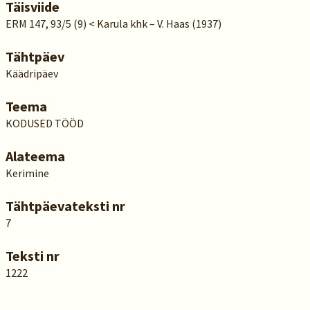
Täisviide
ERM 147, 93/5 (9) < Karula khk – V. Haas (1937)
Tähtpäev
Käädripäev
Teema
KODUSED TÖÖD
Alateema
Kerimine
Tähtpäevateksti nr
7
Teksti nr
1222