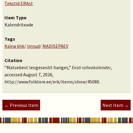
Tekstid ERAst
Item Type
Kalendriteade
Tags
Käina khk
/
linnud
/
MADISEPÄEV
Citation
“Matsebest leogesesitt hanges,”
Eesti rahvakalender
,
accessed August 7, 2026,
http://www.folklore.ee/erk/items/show/45080
.
← Previous Item
Next Item →