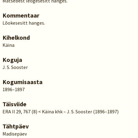
Matsebest leogesesitt hanges.
Kommentaar
Lõokesesitt hanges.
Kihelkond
Käina
Koguja
J. S. Sooster
Kogumisaasta
1896–1897
Täisviide
ERA II 29, 767 (8) < Käina khk – J. S. Sooster (1896–1897)
Tähtpäev
Madisepäev