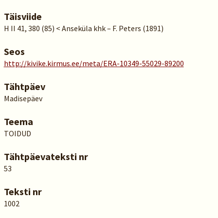
Täisviide
H II 41, 380 (85) < Anseküla khk – F. Peters (1891)
Seos
http://kivike.kirmus.ee/meta/ERA-10349-55029-89200
Tähtpäev
Madisepäev
Teema
TOIDUD
Tähtpäevateksti nr
53
Teksti nr
1002