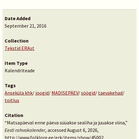
Date Added
September 21, 2016
Collection
Tekstid ERAst
Item Type
Kalendriteade
Tags
Anseküla khk
/
joogid
/
MADISEPÄEV
/
söögid
/
taevakehad
/
toitlus
Citation
“Matsapäeval enne päeva süüakse sealiha ja juuakse viina,”
Eesti rahvakalender
, accessed August 6, 2026,
http://www.folklore.ee/erk/items/show/45002
.