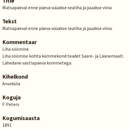
Title
Matsapäeval enne päeva süüakse sealiha ja juuakse viina
Tekst
Matsapäeval enne päeva süüakse sealiha ja juuakse viina.
Kommentaar
Liha söömine.
Liha söömise kohta kümmekond teadet Saare- ja Läänemaalt.
Lähedane vastlapäeva kommetega.
Kihelkond
Anseküla
Koguja
F. Peters
Kogumisaasta
1891