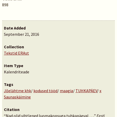
898
Date Added
September 21, 2016
Collection
Tekstid ERAst
Item Type
Kalendriteade
Tags
Jõelähtme khk
/
kodused tööd
/
maagia
/
TUHKAPÄEV
/
x
Saunaskäimine
Citation
“Nad olid vihtlened luomakopsuga tuhkapäeval …,”
Eesti