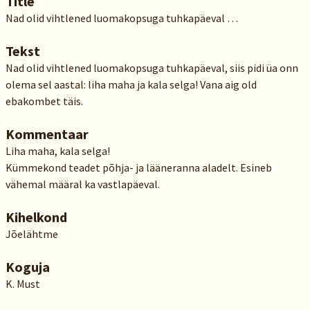
Title
Nad olid vihtlened luomakopsuga tuhkapäeval …
Tekst
Nad olid vihtlened luomakopsuga tuhkapäeval, siis pidi üa onn
olema sel aastal: liha maha ja kala selga! Vana aig old
ebakombet täis.
Kommentaar
Liha maha, kala selga!
Kümmekond teadet põhja- ja lääneranna aladelt. Esineb
vähemal määral ka vastlapäeval.
Kihelkond
Jõelähtme
Koguja
K. Must