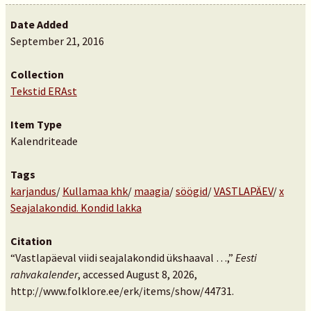
Date Added
September 21, 2016
Collection
Tekstid ERAst
Item Type
Kalendriteade
Tags
karjandus
/
Kullamaa khk
/
maagia
/
söögid
/
VASTLAPÄEV
/
x
Seajalakondid. Kondid lakka
Citation
“Vastlapäeval viidi seajalakondid ükshaaval …,”
Eesti
rahvakalender
, accessed August 8, 2026,
http://www.folklore.ee/erk/items/show/44731
.