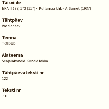
Täisviide
ERA II 137, 172 (117) < Kullamaa khk – A. Samet (1937)
Tähtpäev
Vastlapäev
Teema
TOIDUD
Alateema
Seajalakondid. Kondid lakka
Tähtpäevateksti nr
122
Teksti nr
731