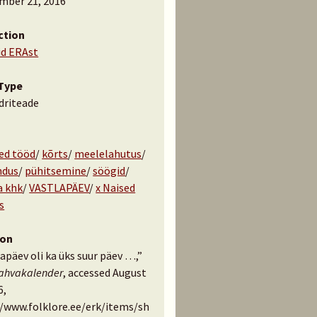
mber 21, 2016
ction
id ERAst
Type
driteade
ed tööd
/
kõrts
/
meelelahutus
/
ndus
/
pühitsemine
/
söögid
/
a khk
/
VASTLAPÄEV
/
x Naised
s
ion
apäev oli ka üks suur päev …,”
rahvakalender
, accessed August
6,
//www.folklore.ee/erk/items/sh