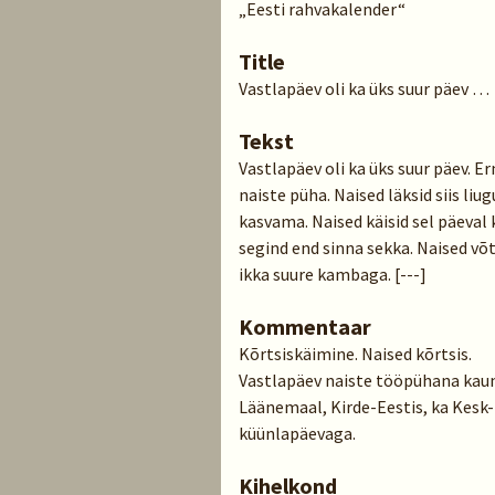
„Eesti rahvakalender“
Title
Vastlapäev oli ka üks suur päev …
Tekst
Vastlapäev oli ka üks suur päev. Er
naiste püha. Naised läksid siis liug
kasvama. Naised käisid sel päeval k
segind end sinna sekka. Naised v
ikka suure kambaga. [---]
Kommentaar
Kõrtsiskäimine. Naised kõrtsis.
Vastlapäev naiste tööpühana kauni
Läänemaal, Kirde-Eestis, ka Kesk-
küünlapäevaga.
Kihelkond