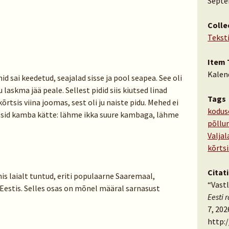
Septe
Colle
Tekst
Item 
Kalen
nid sai keedetud, seajalad sisse ja pool seapea. See oli
u laskma jää peale. Sellest pidid siis kiutsed linad
Tags
õrtsis viina joomas, sest oli ju naiste pidu. Mehed ei
kodus
õtsid kamba kätte: lähme ikka suure kambaga, lähme
põllu
Valjal
kõrtsi
Citat
s laialt tuntud, eriti populaarne Saaremaal,
“Vastl
Eestis. Selles osas on mõnel määral sarnasust
Eesti 
7, 202
http: