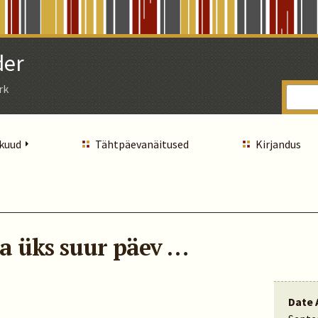
der
rk
 kuud
Tähtpäevanäitused
Kirjandus
ka üks suur päev …
Date 