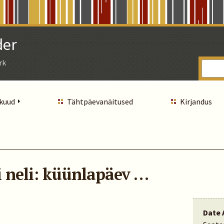
der
rk
 kuud
Tähtpäevanäitused
Kirjandus
i neli: küünlapäev …
Date 