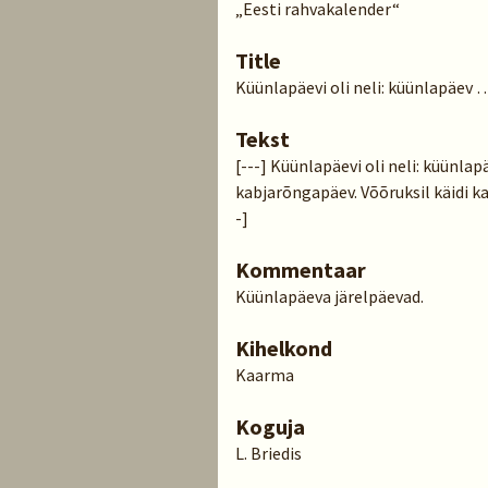
„Eesti rahvakalender“
Title
Küünlapäevi oli neli: küünlapäev 
Tekst
[---] Küünlapäevi oli neli: küünlap
kabjarõngapäev. Võõruksil käidi ka
-]
Kommentaar
Küünlapäeva järelpäevad.
Kihelkond
Kaarma
Koguja
L. Briedis