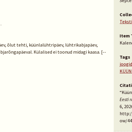
Septe
Colle
Tekst
…
Item 
Kalen
äev, õlut tehti, küünlalühtripäev, lühtrikabjapäev,
bjarõngapäeval. Külalised ei toonud midagi kaasa. [--
Tags
joogi
KÜÜN
Citat
“Küünl
Eesti 
6, 202
http:
ow/44