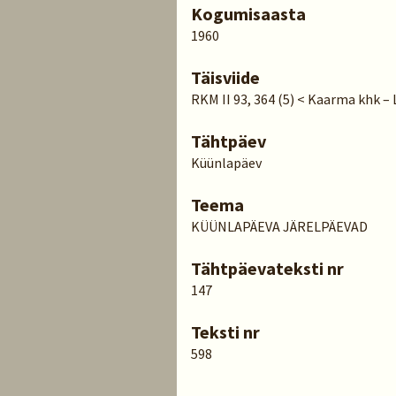
Kogumisaasta
1960
Täisviide
RKM II 93, 364 (5) < Kaarma khk – L
Tähtpäev
Küünlapäev
Teema
KÜÜNLAPÄEVA JÄRELPÄEVAD
Tähtpäevateksti nr
147
Teksti nr
598