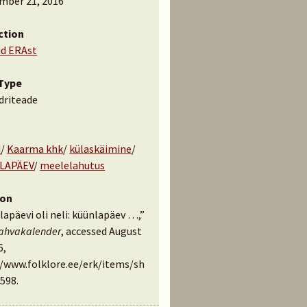
mber 21, 2016
ction
id ERAst
Type
driteade
d
/
Kaarma khk
/
külaskäimine
/
LAPÄEV
/
meelelahutus
ion
apäevi oli neli: küünlapäev …,”
rahvakalender
, accessed August
6,
//www.folklore.ee/erk/items/sh
598
.