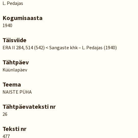
L. Pedajas
Kogumisaasta
1940
Täisviide
ERA II 284, 514 (542) < Sangaste khk – L. Pedajas (1940)
Tähtpäev
Küünlapäev
Teema
NAISTE PÜHA
Tähtpäevateksti nr
26
Teksti nr
477