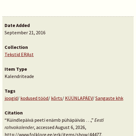
Date Added
September 21, 2016
Collection
Tekstid ERAst
Item Type
Kalendriteade
Tags
joogid
/
kodused tööd
/
kõrts
/
KÜÜNLAPÄEV
/
Sangaste khk
Citation
“Küindlepäivä peeti enämb pühäpäiväs …,”
Eesti
rahvakalender
, accessed August 6, 2026,
http://www.folklore.ee/erk/items/show/44477
.