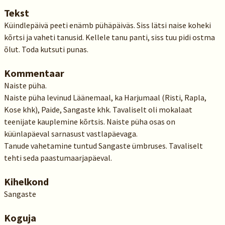
Tekst
Küindlepäivä peeti enämb pühäpäiväs. Siss lätsi naise koheki
kõrtsi ja vaheti tanusid. Kellele tanu panti, siss tuu pidi ostma
õlut. Toda kutsuti punas.
Kommentaar
Naiste püha.
Naiste püha levinud Läänemaal, ka Harjumaal (Risti, Rapla,
Kose khk), Paide, Sangaste khk. Tavaliselt oli mokalaat
teenijate kauplemine kõrtsis. Naiste püha osas on
küünlapäeval sarnasust vastlapäevaga.
Tanude vahetamine tuntud Sangaste ümbruses. Tavaliselt
tehti seda paastumaarjapäeval.
Kihelkond
Sangaste
Koguja