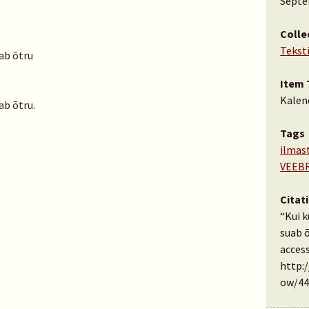
Septe
Colle
Tekst
uab õtru
Item 
Kalen
ab õtru.
Tags
ilmas
VEEB
Citat
“Kui k
suab 
access
http:
ow/44