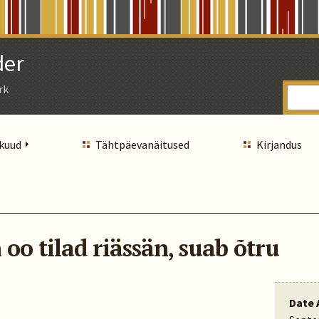
der
rk
 kuud
Tähtpäevanäitused
Kirjandus
oo tilad riässän, suab õtru
Date 