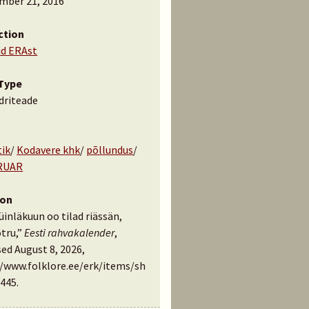
mber 21, 2016
ction
id ERAst
Type
driteade
tik
/
Kodavere khk
/
põllundus
/
RUAR
ion
üinläkuun oo tilad riässän,
õtru,”
Eesti rahvakalender
,
ed August 8, 2026,
//www.folklore.ee/erk/items/sh
445
.