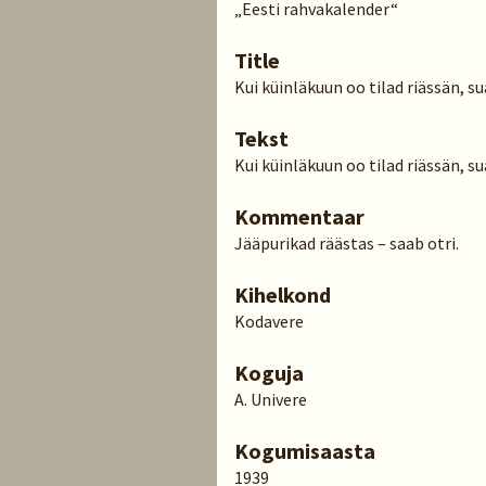
„Eesti rahvakalender“
Title
Kui küinläkuun oo tilad riässän, s
Tekst
Kui küinläkuun oo tilad riässän, su
Kommentaar
Jääpurikad räästas – saab otri.
Kihelkond
Kodavere
Koguja
A. Univere
Kogumisaasta
1939