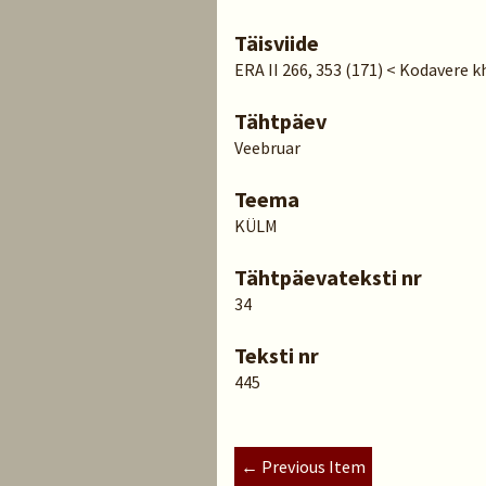
Täisviide
ERA II 266, 353 (171) < Kodavere kh
Tähtpäev
Veebruar
Teema
KÜLM
Tähtpäevateksti nr
34
Teksti nr
445
← Previous Item