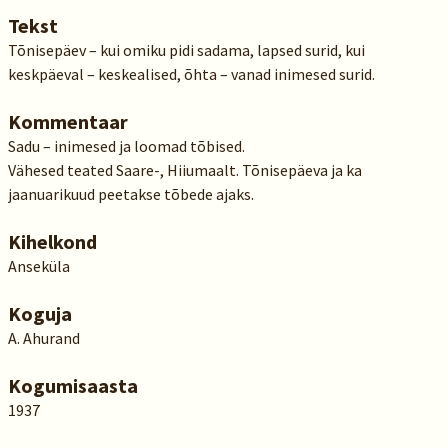
Tekst
Tõnisepäev – kui omiku pidi sadama, lapsed surid, kui
keskpäeval – keskealised, õhta – vanad inimesed surid.
Kommentaar
Sadu – inimesed ja loomad tõbised.
Vähesed teated Saare-, Hiiumaalt. Tõnisepäeva ja ka
jaanuarikuud peetakse tõbede ajaks.
Kihelkond
Anseküla
Koguja
A. Ahurand
Kogumisaasta
1937