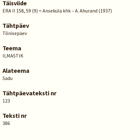
Täisviide
ERA II 158, 59 (9) < Anseküla khk – A. Ahurand (1937)
Tähtpäev
Tõnisepäev
Teema
ILMASTIK
Alateema
Sadu
Tähtpäevateksti nr
123
Teksti nr
386