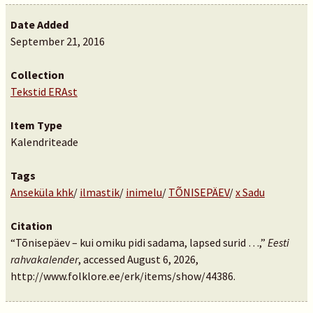
Date Added
September 21, 2016
Collection
Tekstid ERAst
Item Type
Kalendriteade
Tags
Anseküla khk
/
ilmastik
/
inimelu
/
TÕNISEPÄEV
/
x Sadu
Citation
“Tõnisepäev – kui omiku pidi sadama, lapsed surid …,”
Eesti
rahvakalender
, accessed August 6, 2026,
http://www.folklore.ee/erk/items/show/44386
.