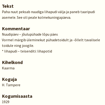
Tekst
Paha nuut peksab nuudiga lihapudi välja ja paneb taaripudi
asemele. See oli peale kolmekuningapäeva.
Kommentaar
Nuudipäev – jõulupühade lõpu päev.
Vormel märgib üleminekut pühadetoidult ja -õllelt tavalisele
toidule ning joogile.
* lihapudi – teisenditi: lihapotid
Kihelkond
Kaarma
Koguja
H. Tampere
Kogumisaasta
1929