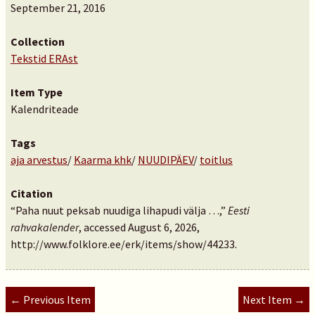
September 21, 2016
Collection
Tekstid ERAst
Item Type
Kalendriteade
Tags
aja arvestus
/
Kaarma khk
/
NUUDIPÄEV
/
toitlus
Citation
“Paha nuut peksab nuudiga lihapudi välja …,”
Eesti
rahvakalender
, accessed August 6, 2026,
http://www.folklore.ee/erk/items/show/44233
.
← Previous Item
Next Item →