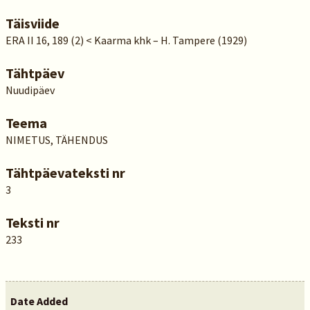
Täisviide
ERA II 16, 189 (2) < Kaarma khk – H. Tampere (1929)
Tähtpäev
Nuudipäev
Teema
NIMETUS, TÄHENDUS
Tähtpäevateksti nr
3
Teksti nr
233
Date Added