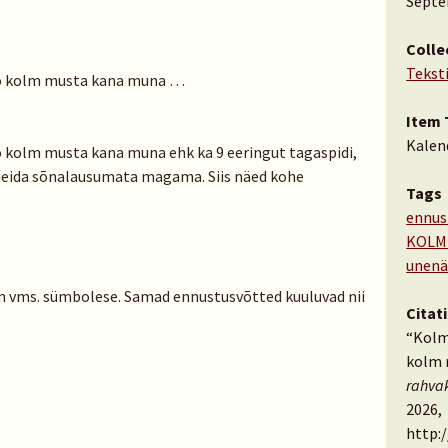
Septe
Colle
Tekst
ö kolm musta kana muna …
Item 
Kalen
 kolm musta kana muna ehk ka 9 eeringut tagaspidi,
s heida sõnalausumata magama. Siis näed kohe
Tags
ennus
KOLM
unen
ann vms. sümbolese. Samad ennustusvõtted kuuluvad nii
Citat
“Kolm
kolm 
rahva
2026,
http: