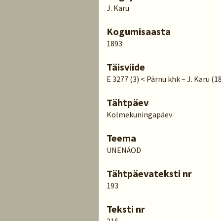
J. Karu
Kogumisaasta
1893
Täisviide
E 3277 (3) < Pärnu khk – J. Karu (1
Tähtpäev
Kolmekuningapäev
Teema
UNENÄOD
Tähtpäevateksti nr
193
Teksti nr