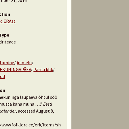
mber 21, 2016
ction
id ERAst
Type
driteade
tamine
/
inimelu
/
EKUNINGAPÄEV
/
Pärnu khk
/
äod
ion
ekuninga laupäeva õhtul söö
musta kana muna …,”
Eesti
kalender
, accessed August 8,
//www.folklore.ee/erk/items/sh