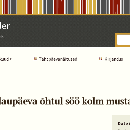
der
rk
 kuud
Tähtpäevanäitused
Kirjandus
laupäeva õhtul söö kolm mus
Date 