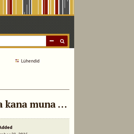
Lühendid
ta kana muna …
Added