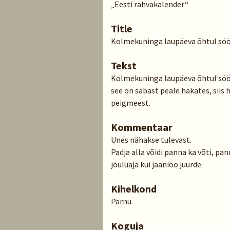
„Eesti rahvakalender“
Title
Kolmekuninga laupäeva õhtul sö
Tekst
Kolmekuninga laupäeva õhtul söö
see on sabast peale hakates, sii
peigmeest.
Kommentaar
Unes nähakse tulevast.
Padja alla võidi panna ka võti, p
jõuluaja kui jaaniöö juurde.
Kihelkond
Pärnu
Koguja