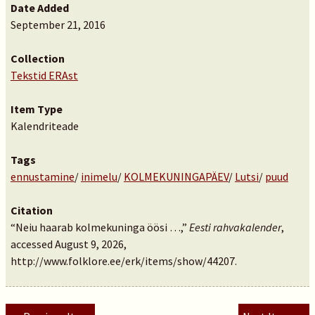
Date Added
September 21, 2016
Collection
Tekstid ERAst
Item Type
Kalendriteade
Tags
ennustamine
/
inimelu
/
KOLMEKUNINGAPÄEV
/
Lutsi
/
puud
Citation
“Neiu haarab kolmekuninga öösi …,”
Eesti rahvakalender
,
accessed August 9, 2026,
http://www.folklore.ee/erk/items/show/44207
.