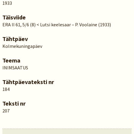
1933
Täisviide
ERA II 61, 5/6 (8) < Lutsi keelesaar – P. Voolaine (1933)
Tähtpäev
Kolmekuningapäev
Teema
INIMSAATUS
Tähtpäevateksti nr
184
Teksti nr
207