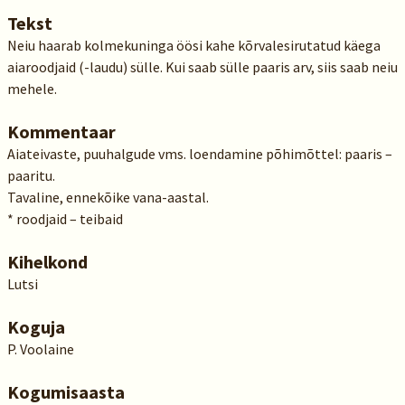
Tekst
Neiu haarab kolmekuninga öösi kahe kõrvalesirutatud käega
aiaroodjaid (-laudu) sülle. Kui saab sülle paaris arv, siis saab neiu
mehele.
Kommentaar
Aiateivaste, puuhalgude vms. loendamine põhimõttel: paaris –
paaritu.
Tavaline, ennekõike vana-aastal.
* roodjaid – teibaid
Kihelkond
Lutsi
Koguja
P. Voolaine
Kogumisaasta