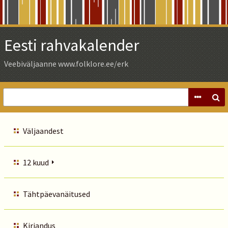
Skip
to
Main
Eesti rahvakalender
Content
Veebiväljaanne www.folklore.ee/erk
Väljaandest
12 kuud
Tähtpäevanäitused
Kirjandus