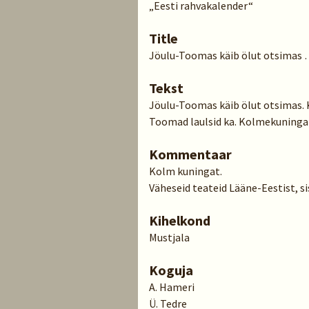
„Eesti rahvakalender“
Title
Jöulu-Toomas käib ölut otsimas
Tekst
Jöulu-Toomas käib ölut otsimas. K
Toomad laulsid ka. Kolmekuningapä
Kommentaar
Kolm kuningat.
Väheseid teateid Lääne-Eestist, si
Kihelkond
Mustjala
Koguja
A. Hameri
Ü. Tedre