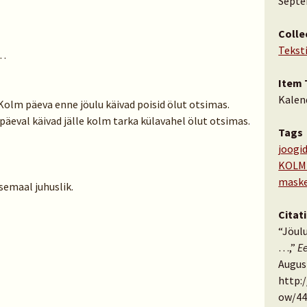
Septe
Colle
Tekst
 …
Item 
Kalen
olm päeva enne jöulu käivad poisid ölut otsimas.
eval käivad jälle kolm tarka külavahel ölut otsimas.
Tags
joogi
KOLM
maske
semaal juhuslik.
Citat
“Jöul
…,”
E
August
http:
ow/44