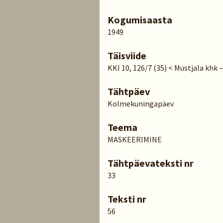
Kogumisaasta
1949
Täisviide
KKI 10, 126/7 (35) < Mustjala khk –
Tähtpäev
Kolmekuningapäev
Teema
MASKEERIMINE
Tähtpäevateksti nr
33
Teksti nr
56