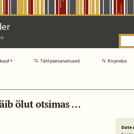
der
rk
 kuud
Tähtpäevanäitused
Kirjandus
äib ölut otsimas …
Date 