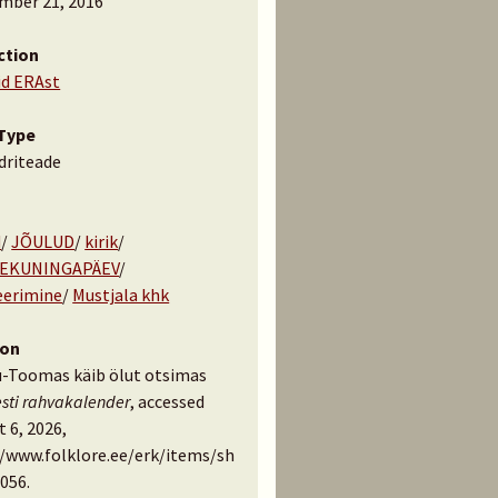
mber 21, 2016
ction
id ERAst
Type
driteade
d
/
JÕULUD
/
kirik
/
EKUNINGAPÄEV
/
erimine
/
Mustjala khk
ion
u-Toomas käib ölut otsimas
esti rahvakalender
, accessed
 6, 2026,
//www.folklore.ee/erk/items/sh
056
.