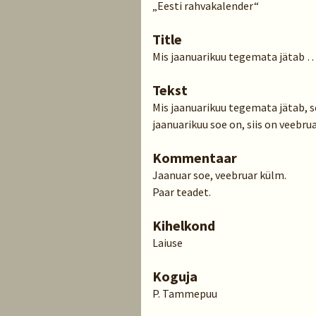
„Eesti rahvakalender“
Title
Mis jaanuarikuu tegemata jätab 
Tekst
Mis jaanuarikuu tegemata jätab, s
jaanuarikuu soe on, siis on veebru
Kommentaar
Jaanuar soe, veebruar külm.
Paar teadet.
Kihelkond
Laiuse
Koguja
P. Tammepuu