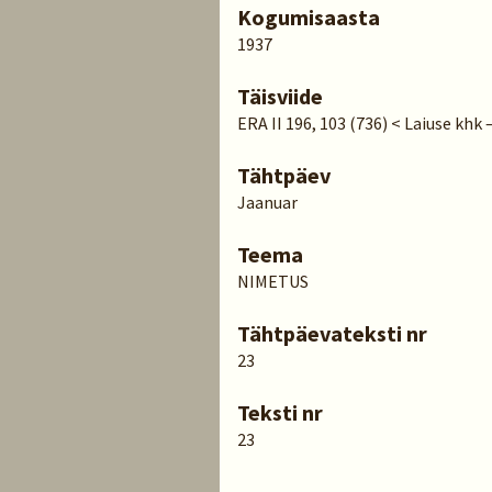
Kogumisaasta
1937
Täisviide
ERA II 196, 103 (736) < Laiuse khk
Tähtpäev
Jaanuar
Teema
NIMETUS
Tähtpäevateksti nr
23
Teksti nr
23