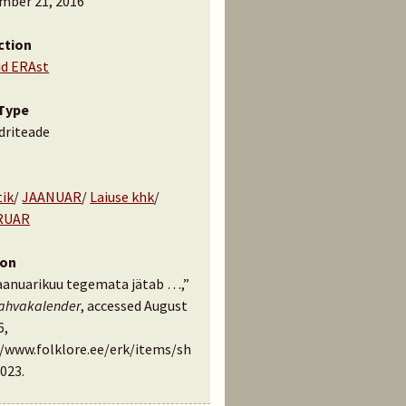
mber 21, 2016
ction
id ERAst
Type
driteade
tik
/
JAANUAR
/
Laiuse khk
/
RUAR
ion
jaanuarikuu tegemata jätab …,”
rahvakalender
, accessed August
6,
//www.folklore.ee/erk/items/sh
023
.