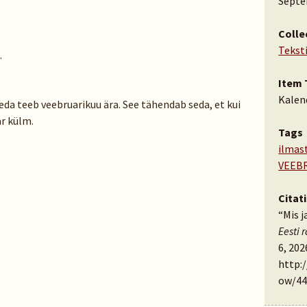
Septe
Colle
Tekst
…
Item 
Kalen
eda teeb veebruarikuu ära. See tähendab seda, et kui
ar külm.
Tags
ilmas
VEEB
Citat
“Mis 
Eesti 
6, 202
http:
ow/44