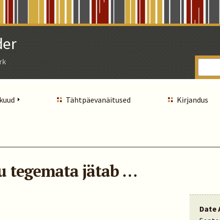
der
rk
 kuud
Tähtpäevanäitused
Kirjandus
u tegemata jätab …
Date 