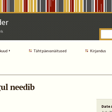
der
rk
 kuud
Tähtpäevanäitused
Kirjandus
ul needib
Date 