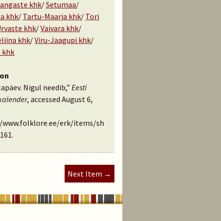
angaste khk
/
Setumaa
/
a khk
/
Tartu-Maarja khk
/
Tori
rvaste khk
/
Vaivara khk
/
liina khk
/
Viru-Jaagupi khk
/
 khk
ion
apäev. Nigul needib,”
Eesti
kalender
, accessed August 6,
//www.folklore.ee/erk/items/sh
161
.
Next Item →