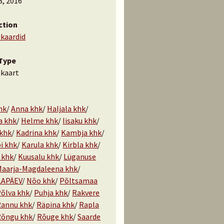
8, 2016
ction
ukaardid
Type
ukaart
hk
/
Anna khk
/
Haljala khk
/
a khk
/
Helme khk
/
Iisaku khk
/
 khk
/
Kadrina khk
/
Kambja khk
/
i khk
/
Karula khk
/
Kirbla khk
/
 khk
/
Kuusalu khk
/
Lüganuse
aarja-Magdaleena khk
/
LAPÄEV
/
Nõo khk
/
Põltsamaa
õlva khk
/
Puhja khk
/
Rakvere
Rannu khk
/
Räpina khk
/
Rapla
Rõngu khk
/
Rõuge khk
/
Saarde