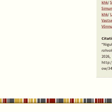
khk
/
S
Simun
khk
/
U
Vastse
Võnnu
Citat
“Nigul
rahva
2026,
http:
ow/34