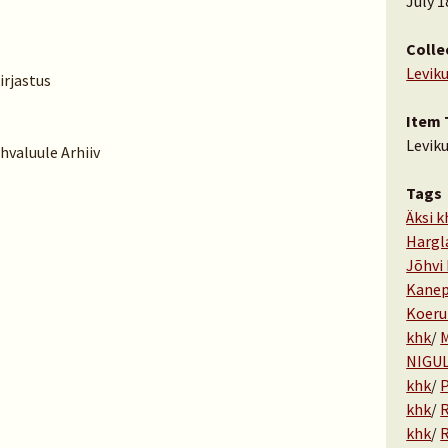
July 1
Colle
Levik
irjastus
Item 
Levik
hvaluule Arhiiv
Tags
Äksi k
Hargl
Jõhvi
Kanep
Koeru
khk
/
M
NIGU
khk
/
P
khk
/
khk
/