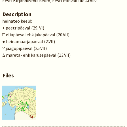
Eesti Kirjandusmuuseum, Eesti Rahvaluule Arhiiv
Description
heinateo keeld:
+ peetripäeval (29. VI)
□ eliapäeval ehk jakapäeval (20.VII)
● heinamaarjapäeval (2.VII)
˅ jaagupipäeval (25.VII)
Δ mareta- ehk karusepäeval (13.VII)
Files