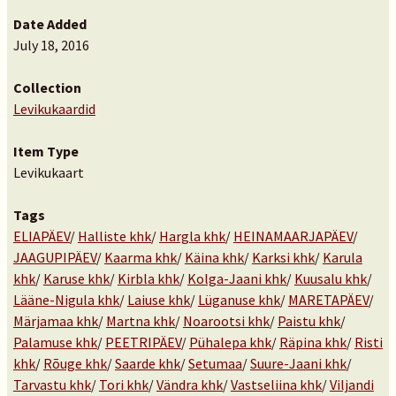
Date Added
July 18, 2016
Collection
Levikukaardid
Item Type
Levikukaart
Tags
ELIAPÄEV
/
Halliste khk
/
Hargla khk
/
HEINAMAARJAPÄEV
/
JAAGUPIPÄEV
/
Kaarma khk
/
Käina khk
/
Karksi khk
/
Karula
khk
/
Karuse khk
/
Kirbla khk
/
Kolga-Jaani khk
/
Kuusalu khk
/
Lääne-Nigula khk
/
Laiuse khk
/
Lüganuse khk
/
MARETAPÄEV
/
Märjamaa khk
/
Martna khk
/
Noarootsi khk
/
Paistu khk
/
Palamuse khk
/
PEETRIPÄEV
/
Pühalepa khk
/
Räpina khk
/
Risti
khk
/
Rõuge khk
/
Saarde khk
/
Setumaa
/
Suure-Jaani khk
/
Tarvastu khk
/
Tori khk
/
Vändra khk
/
Vastseliina khk
/
Viljandi