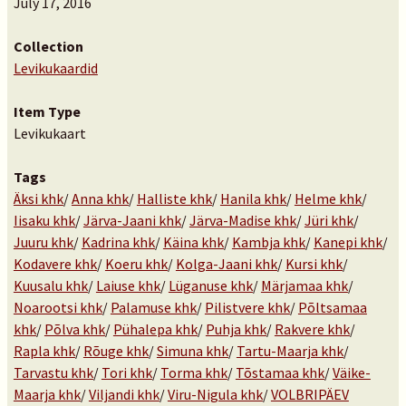
July 17, 2016
Collection
Levikukaardid
Item Type
Levikukaart
Tags
Äksi khk
/
Anna khk
/
Halliste khk
/
Hanila khk
/
Helme khk
/
Iisaku khk
/
Järva-Jaani khk
/
Järva-Madise khk
/
Jüri khk
/
Juuru khk
/
Kadrina khk
/
Käina khk
/
Kambja khk
/
Kanepi khk
/
Kodavere khk
/
Koeru khk
/
Kolga-Jaani khk
/
Kursi khk
/
Kuusalu khk
/
Laiuse khk
/
Lüganuse khk
/
Märjamaa khk
/
Noarootsi khk
/
Palamuse khk
/
Pilistvere khk
/
Põltsamaa
khk
/
Põlva khk
/
Pühalepa khk
/
Puhja khk
/
Rakvere khk
/
Rapla khk
/
Rõuge khk
/
Simuna khk
/
Tartu-Maarja khk
/
Tarvastu khk
/
Tori khk
/
Torma khk
/
Tõstamaa khk
/
Väike-
Maarja khk
/
Viljandi khk
/
Viru-Nigula khk
/
VOLBRIPÄEV