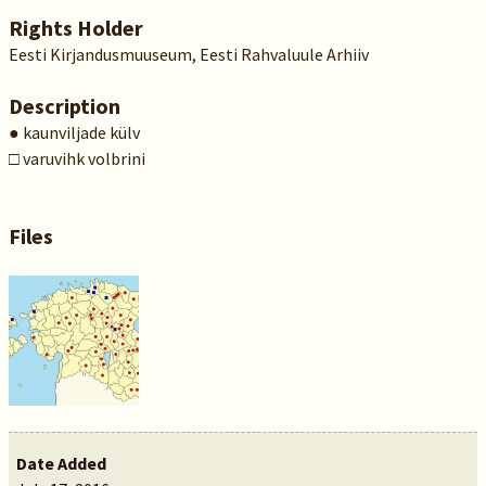
Rights Holder
Eesti Kirjandusmuuseum, Eesti Rahvaluule Arhiiv
Description
● kaunviljade külv
□ varuvihk volbrini
Files
Date Added