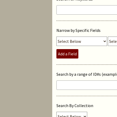
Narrow by Specific Fields
Add a Field
Search by a range of ID#s (example
Search By Collection