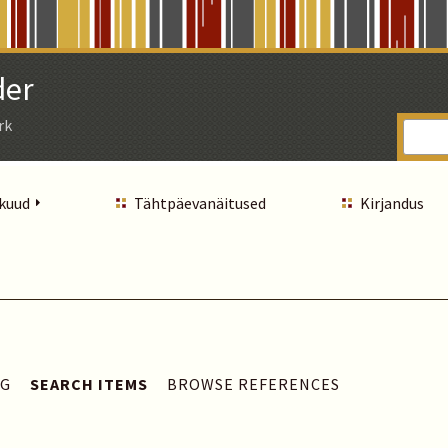
der
rk
 kuud
Tähtpäevanäitused
Kirjandus
AG
SEARCH ITEMS
BROWSE REFERENCES