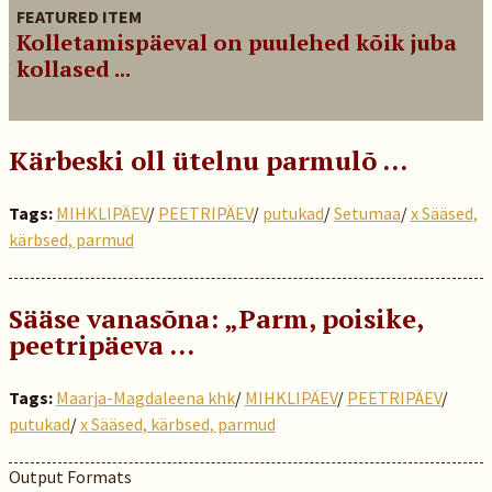
FEATURED ITEM
Kolletamispäeval on puulehed kõik juba
kollased ...
Kärbeski oll ütelnu parmulõ …
Tags:
MIHKLIPÄEV
/
PEETRIPÄEV
/
putukad
/
Setumaa
/
x Sääsed,
kärbsed, parmud
Sääse vanasõna: „Parm, poisike,
peetripäeva ...
Tags:
Maarja-Magdaleena khk
/
MIHKLIPÄEV
/
PEETRIPÄEV
/
putukad
/
x Sääsed, kärbsed, parmud
Output Formats