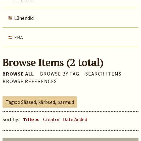
Lühendid
ERA
Browse Items (2 total)
BROWSE ALL
BROWSE BY TAG
SEARCH ITEMS
BROWSE REFERENCES
Tags: x Sääsed, kärbsed, parmud
Sort by:
Title
Creator
Date Added