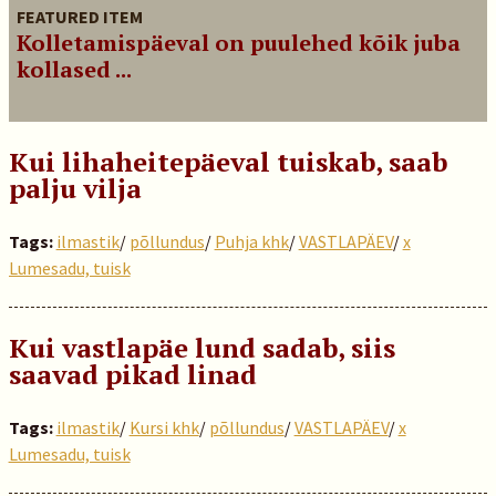
FEATURED ITEM
Kolletamispäeval on puulehed kõik juba
kollased ...
Kui lihaheitepäeval tuiskab, saab
palju vilja
Tags:
ilmastik
/
põllundus
/
Puhja khk
/
VASTLAPÄEV
/
x
Lumesadu, tuisk
Kui vastlapäe lund sadab, siis
saavad pikad linad
Tags:
ilmastik
/
Kursi khk
/
põllundus
/
VASTLAPÄEV
/
x
Lumesadu, tuisk