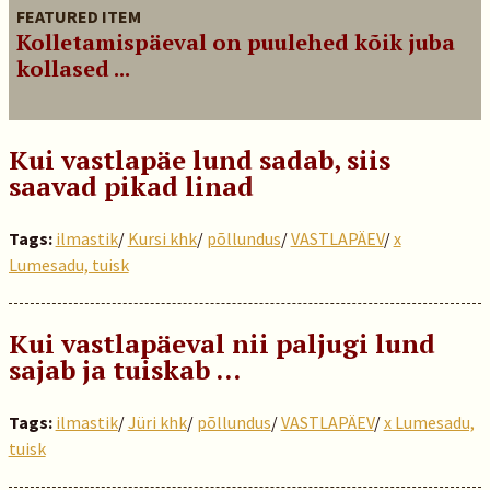
FEATURED ITEM
Kolletamispäeval on puulehed kõik juba
kollased ...
Kui vastlapäe lund sadab, siis
saavad pikad linad
Tags:
ilmastik
/
Kursi khk
/
põllundus
/
VASTLAPÄEV
/
x
Lumesadu, tuisk
Kui vastlapäeval nii paljugi lund
sajab ja tuiskab …
Tags:
ilmastik
/
Jüri khk
/
põllundus
/
VASTLAPÄEV
/
x Lumesadu,
tuisk